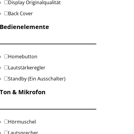
Display Originalqualität
Back Cover
Bedienelemente
Homebutton
Lautstärkeregler
Standby (Ein Ausschalter)
Ton & Mikrofon
Hörmuschel
Lautsprecher