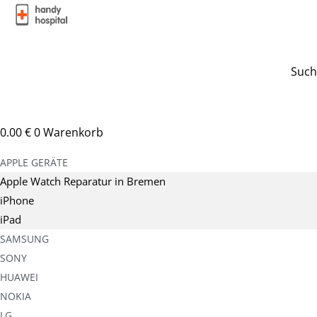
Zum
Inhalt
Such
springen
0.00
€
0
Warenkorb
APPLE GERÄTE
Apple Watch Reparatur in Bremen
iPhone
iPad
SAMSUNG
SONY
HUAWEI
NOKIA
LG