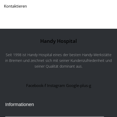
Kontaktieren
Handy Hospital
Seit 1998 ist Handy Hospital eines der besten Handy-Werkstätte
in Bremen und zeichnet sich mit seiner Kundenzufriedenheit und
seiner Qualität dominant aus.
Facebook-f
Instagram
Google-plus-g
Informationen