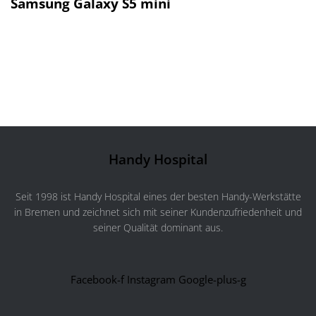
Samsung Galaxy S5 mini
Handy Hospital
Seit 1998 ist Handy Hospital eines der besten Handy-Werkstätte
in Bremen und zeichnet sich mit seiner Kundenzufriedenheit und
seiner Qualität dominant aus.
Facebook-f
Instagram
Google-plus-g