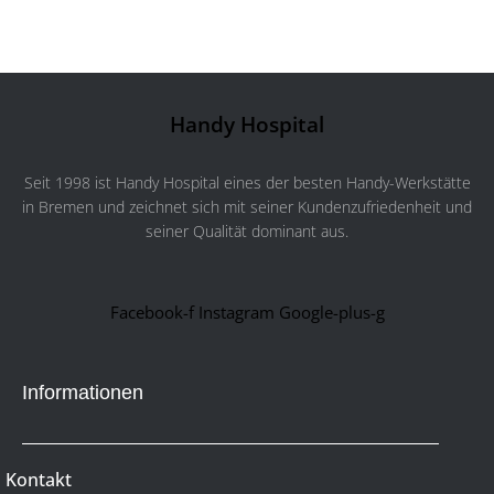
Handy Hospital
Seit 1998 ist Handy Hospital eines der besten Handy-Werkstätte
in Bremen und zeichnet sich mit seiner Kundenzufriedenheit und
seiner Qualität dominant aus.
Facebook-f
Instagram
Google-plus-g
Informationen
Kontakt