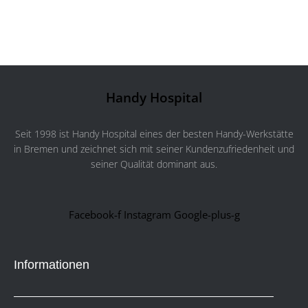
Handy Hospital
Seit 1998 ist Handy Hospital eines der besten Handy-Werkstätte
in Bremen und zeichnet sich mit seiner Kundenzufriedenheit und
seiner Qualität dominant aus.
Facebook-f
Instagram
Google-plus-g
Informationen